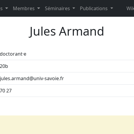
es
Membres
Séminaires
Publications
Wik
Jules Armand
doctorant·e
20b
jules.armand@univ-savoie.fr
70 27