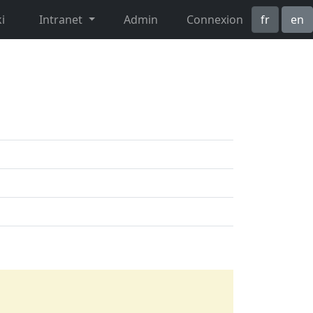
i
Intranet
Admin
Connexion
fr
en