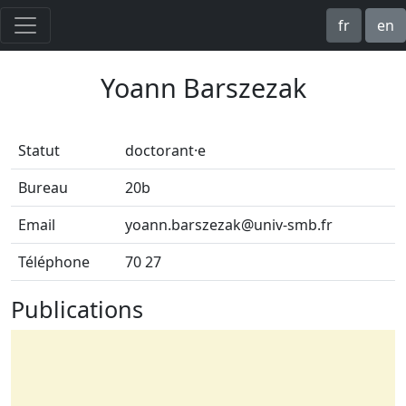
fr
en
Yoann Barszezak
Statut
doctorant·e
Bureau
20b
Email
yoann.barszezak@univ-smb.fr
Téléphone
70 27
Publications