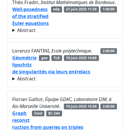
Théo Fradin,
Institut Mathématiques de Bordeaux
.
Well-posedness
edp
27 juin 2025 11:30
1:00:00
of the stratified
Euler equations
Abstract
Lorenzo FANTINI,
Ecole polytechnique
.
2:00:00
Géométrie
geo
TLR
19 juin 2025 14:00
lipschitz
de singularités via leurs entrelacs
Abstract
Florian Galliot,
Équipe GDAC, Laboratoire I2M, à
Aix-Marseille Université
.
19 juin 2025 10:30
2:00:00
Graph
limd
8C-244
reconst
ruction from queries on triples