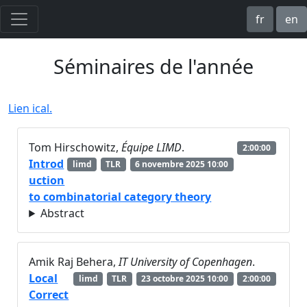
fr
en
Séminaires de l'année
Lien ical.
Tom Hirschowitz,
Équipe LIMD
.
2:00:00
Introd
limd
TLR
6 novembre 2025 10:00
uction
to combinatorial category theory
Abstract
Amik Raj Behera,
IT University of Copenhagen
.
Local
limd
TLR
23 octobre 2025 10:00
2:00:00
Correct