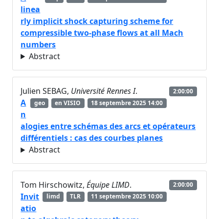
linea
rly implicit shock capturing scheme for
compressible two-phase flows at all Mach
numbers
Abstract
Julien SEBAG,
Université Rennes I
.
2:00:00
A
geo
en VISIO
18 septembre 2025 14:00
n
alogies entre schémas des arcs et opérateurs
différentiels : cas des courbes planes
Abstract
Tom Hirschowitz,
Équipe LIMD
.
2:00:00
Invit
limd
TLR
11 septembre 2025 10:00
atio