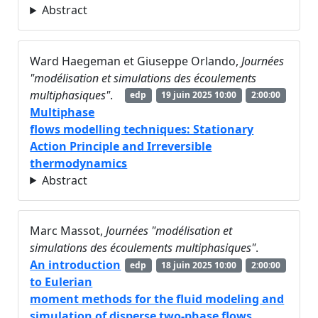
Abstract
Ward Haegeman et Giuseppe Orlando,
Journées
"modélisation et simulations des écoulements
multiphasiques"
.
edp
19 juin 2025 10:00
2:00:00
Multiphase
flows modelling techniques: Stationary
Action Principle and Irreversible
thermodynamics
Abstract
Marc Massot,
Journées "modélisation et
simulations des écoulements multiphasiques"
.
An introduction
edp
18 juin 2025 10:00
2:00:00
to Eulerian
moment methods for the fluid modeling and
simulation of disperse two-phase flows