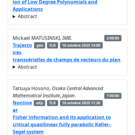
ion of Low Degree Polynomials and
Applications
Abstract
Mickaël MATUSINSKI,
IMB
.
2:00:00
Trajecto
geo
TLR
16 octobre 2025 14:00
ires
transsérielles de champs de vecteurs du plan
Abstract
Tatsuya Hosono,
Osaka Central Advanced
Mathematical Institute, Japan
.
1:00:00
Nonline
edp
TLR
10 octobre 2025 11:30
ar
Fisher information and its application to
critical quasilinear fully parabolic Keller–
Segel system