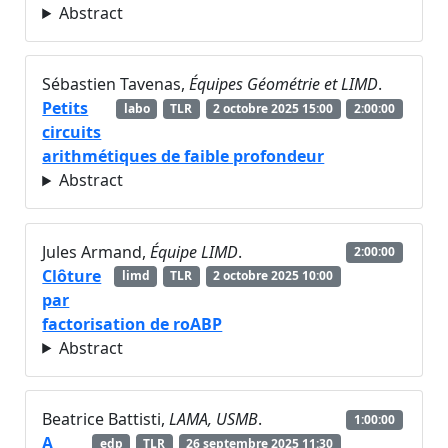
Abstract
Sébastien Tavenas,
Équipes Géométrie et LIMD
.
Petits
labo
TLR
2 octobre 2025 15:00
2:00:00
circuits
arithmétiques de faible profondeur
Abstract
Jules Armand,
Équipe LIMD
.
2:00:00
Clôture
limd
TLR
2 octobre 2025 10:00
par
factorisation de roABP
Abstract
Beatrice Battisti,
LAMA, USMB
.
1:00:00
A
edp
TLR
26 septembre 2025 11:30