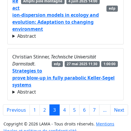
Re
Amphi pole montagne
4 juin 2025 14:00
act
edp
ion-dispersion models in ecology and
evolution: Adaptation to changing
environment
Abstract
Christian Stinner,
Technische Universität
Darmstadt
.
edp
27 mai 2025 11:30
1:00:00
Strategies to
prove blow-up in fully parabolic Keller-Segel
systems
Abstract
Previous
1
2
3
4
5
6
7
…
Next
Copyright © 2026 LAMA - Tous droits réservés.
Mentions
légales et politique de confidentialité