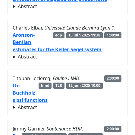
Abstract
Charles Elbar,
Université Claude Bernard Lyon 1
.
Aronson-
edp
13 juin 2025 11:30
1:00:00
Benilan
estimates for the Keller-Segel system
Abstract
Titouan Leclercq,
Equipe LIMD
.
2:00:00
On
limd
TLR
12 juin 2025 10:00
Buchholz'
s psi functions
Abstract
Jimmy Garnier,
Soutenance HDR
.
2:00:00